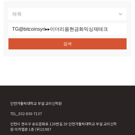
검색
인천가톨릭대학교 부설 교리신학원
TEL_032-830-7137
인천시 연수구 송도문화로 120번길 20 인천가톨릭대학교 부설 교리신학
원 미카엘관 1층 (우)21987