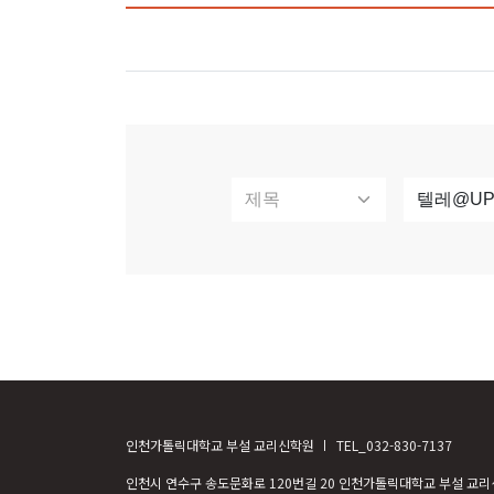
인천가톨릭대학교 부설 교리신학원
TEL_032-830-7137
인천시 연수구 송도문화로 120번길 20 인천가톨릭대학교 부설 교리신