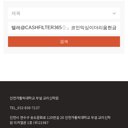
검색
인천가톨릭대학교 부설 교리신학원
TEL_032-830-7137
인천시 연수구 송도문화로 120번길 20 인천가톨릭대학교 부설 교리신학
원 미카엘관 1층 (우)21987