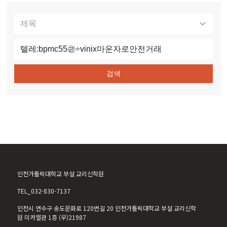
검색
인천가톨릭대학교 부설 교리신학원
TEL_032-830-7137
인천시 연수구 송도문화로 120번길 20 인천가톨릭대학교 부설 교리신학
원 미카엘관 1층 (우)21987