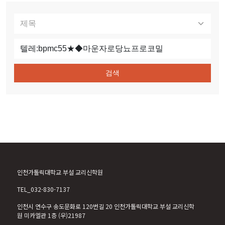
검색
인천가톨릭대학교 부설 교리신학원
TEL_032-830-7137
인천시 연수구 송도문화로 120번길 20 인천가톨릭대학교 부설 교리신학
원 미카엘관 1층 (우)21987