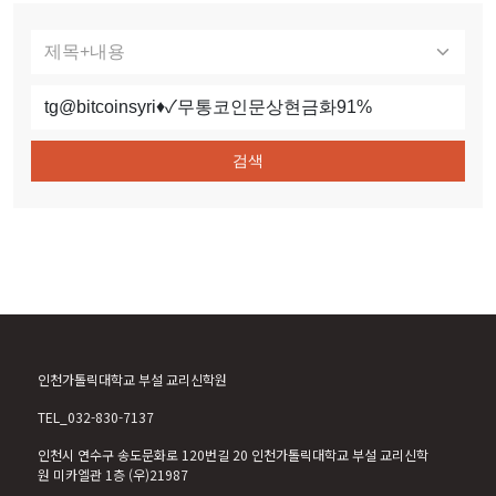
검색
인천가톨릭대학교 부설 교리신학원
TEL_032-830-7137
인천시 연수구 송도문화로 120번길 20 인천가톨릭대학교 부설 교리신학
원 미카엘관 1층 (우)21987