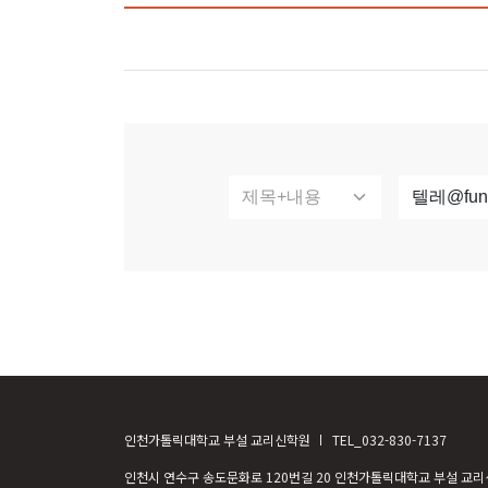
인천가톨릭대학교 부설 교리신학원
TEL_032-830-7137
인천시 연수구 송도문화로 120번길 20 인천가톨릭대학교 부설 교리신