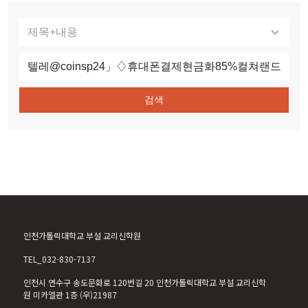
검색
인천가톨릭대학교 부설 교리신학원
TEL_032-830-7137
인천시 연수구 송도문화로 120번길 20 인천가톨릭대학교 부설 교리신학
원 미카엘관 1층 (우)21987