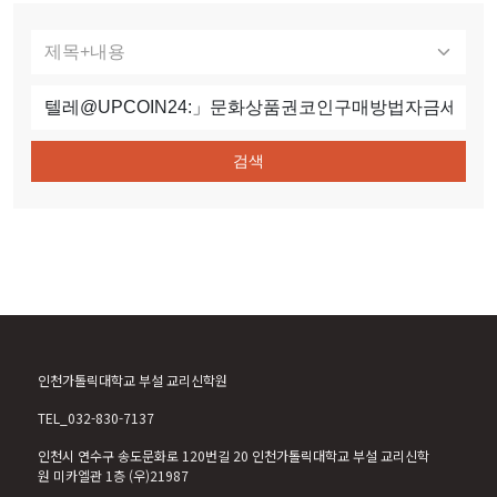
검색
인천가톨릭대학교 부설 교리신학원
TEL_032-830-7137
인천시 연수구 송도문화로 120번길 20 인천가톨릭대학교 부설 교리신학
원 미카엘관 1층 (우)21987