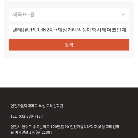
검색
인천가톨릭대학교 부설 교리신학원
TEL_032-830-7137
인천시 연수구 송도문화로 120번길 20 인천가톨릭대학교 부설 교리신학
원 미카엘관 1층 (우)21987