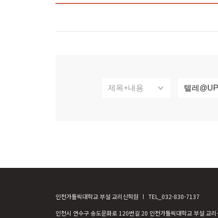
인천가톨릭대학교 부설 교리신학원
TEL_032-830-7137
인천시 연수구 송도문화로 120번길 20 인천가톨릭대학교 부설 교리신