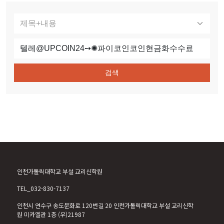
검색
인천가톨릭대학교 부설 교리신학원
TEL_032-830-7137
인천시 연수구 송도문화로 120번길 20 인천가톨릭대학교 부설 교리신학
원 미카엘관 1층 (우)21987