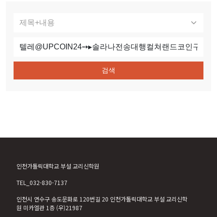
검색
인천가톨릭대학교 부설 교리신학원
TEL_032-830-7137
인천시 연수구 송도문화로 120번길 20 인천가톨릭대학교 부설 교리신학
원 미카엘관 1층 (우)21987