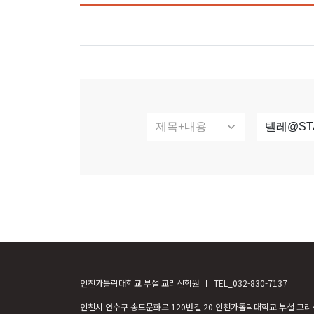
인천가톨릭대학교 부설 교리신학원
TEL_032-830-7137
인천시 연수구 송도문화로 120번길 20 인천가톨릭대학교 부설 교리신