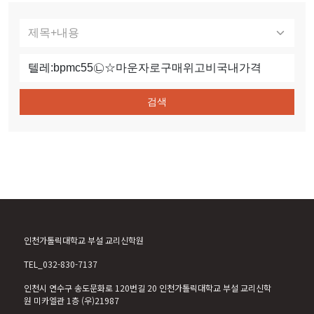
검색
인천가톨릭대학교 부설 교리신학원
TEL_032-830-7137
인천시 연수구 송도문화로 120번길 20 인천가톨릭대학교 부설 교리신학
원 미카엘관 1층 (우)21987