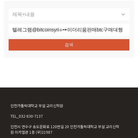
검색
인천가톨릭대학교 부설 교리신학원
TEL_032-830-7137
인천시 연수구 송도문화로 120번길 20 인천가톨릭대학교 부설 교리신학
원 미카엘관 1층 (우)21987