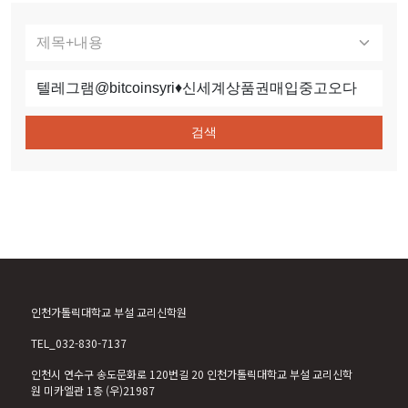
검색
인천가톨릭대학교 부설 교리신학원
TEL_032-830-7137
인천시 연수구 송도문화로 120번길 20 인천가톨릭대학교 부설 교리신학
원 미카엘관 1층 (우)21987