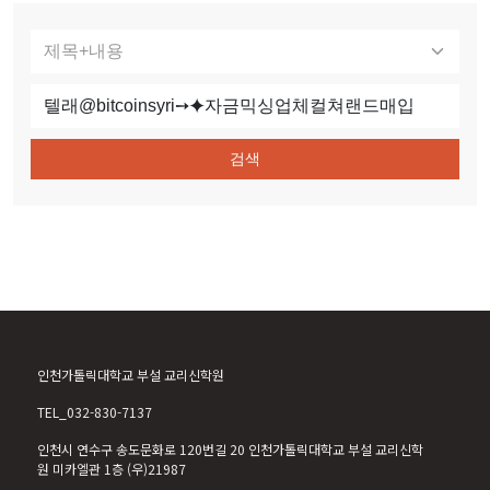
검색
인천가톨릭대학교 부설 교리신학원
TEL_032-830-7137
인천시 연수구 송도문화로 120번길 20 인천가톨릭대학교 부설 교리신학
원 미카엘관 1층 (우)21987